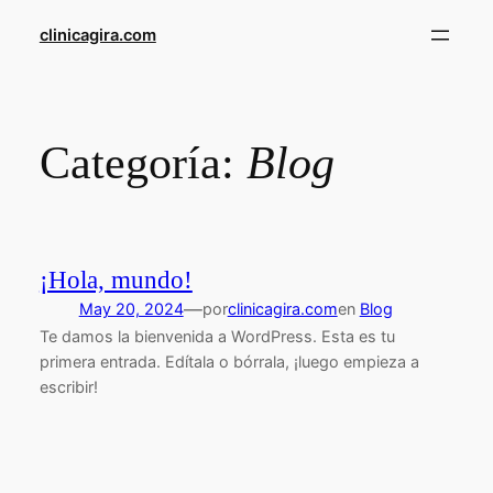
Saltar
clinicagira.com
al
contenido
Categoría:
Blog
¡Hola, mundo!
—
May 20, 2024
por
clinicagira.com
en
Blog
Te damos la bienvenida a WordPress. Esta es tu
primera entrada. Edítala o bórrala, ¡luego empieza a
escribir!